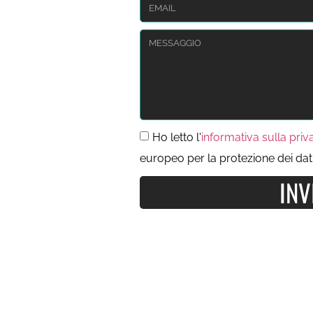
Ho letto l'
informativa sulla priv
europeo per la protezione dei dat
INV