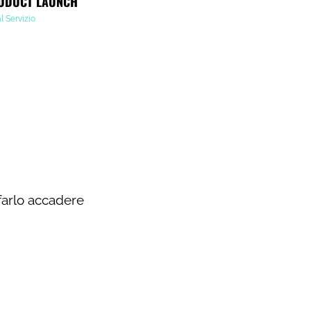
ODUCT LAUNCH
al Servizio
farlo accadere​